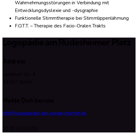
Wahrnehmungsstörungen in Verbindung mit
Entwicklungsdyslexie und -dysgraphie
Funktionelle Stimmtherapie bei Stimmlippenlähmung
F.O.T.T. – Therapie des Facio-Oralen Trakts
Logopädie am Rüdesheimer Platz
Address
Landauer Str. 4
14197 Berlin
Melde Dich bei uns
info@logopaedie-am-ruedesheimer.de
0179 6113430