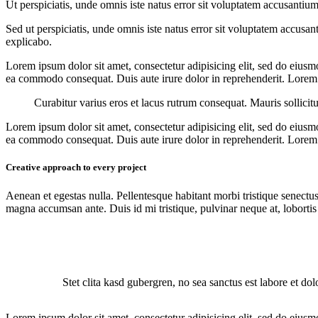
Ut perspiciatis, unde omnis iste natus error sit voluptatem accusantium
Sed ut perspiciatis, unde omnis iste natus error sit voluptatem accusan
explicabo.
Lorem ipsum dolor sit amet, consectetur adipisicing elit, sed do eiusm
ea commodo consequat. Duis aute irure dolor in reprehenderit. Lorem i
Curabitur varius eros et lacus rutrum consequat. Mauris sollicit
Lorem ipsum dolor sit amet, consectetur adipisicing elit, sed do eiusm
ea commodo consequat. Duis aute irure dolor in reprehenderit. Lorem i
Creative approach to every project
Aenean et egestas nulla. Pellentesque habitant morbi tristique senectus
magna accumsan ante. Duis id mi tristique, pulvinar neque at, lobortis 
Stet clita kasd gubergren, no sea sanctus est labore et do
Lorem ipsum dolor sit amet, consectetur adipisicing elit, sed do eiusm