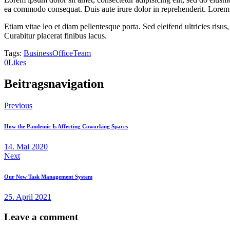
ea commodo consequat. Duis aute irure dolor in reprehenderit. Lorem i
Etiam vitae leo et diam pellentesque porta. Sed eleifend ultricies ri
Curabitur placerat finibus lacus.
Tags:
Business
Office
Team
0
Likes
Beitragsnavigation
Previous
How the Pandemic Is Affecting Coworking Spaces
14. Mai 2020
Next
Our New Task Management System
25. April 2021
Leave a comment