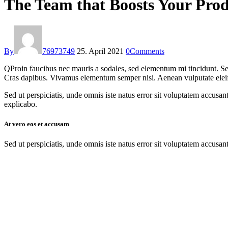
The Team that Boosts Your Prod
By
76973749
25. April 2021
0
Comments
Q
Proin faucibus nec mauris a sodales, sed elementum mi tincidunt. Sed
Cras dapibus. Vivamus elementum semper nisi. Aenean vulputate eleifend
Sed ut perspiciatis, unde omnis iste natus error sit voluptatem accusan
explicabo.
At vero eos et accusam
Sed ut perspiciatis, unde omnis iste natus error sit voluptatem accusan