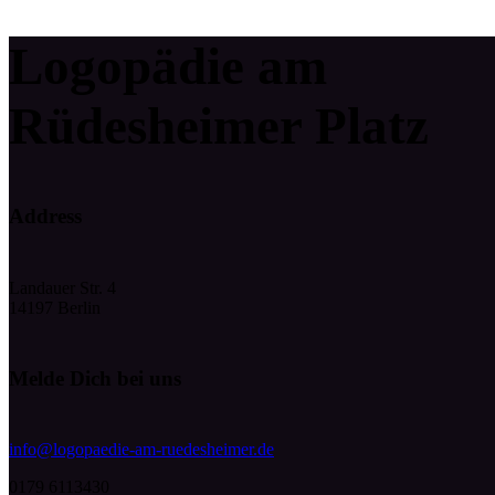
Logopädie am
Rüdesheimer Platz
Address
Landauer Str. 4
14197 Berlin
Melde Dich bei uns
info@logopaedie-am-ruedesheimer.de
0179 6113430