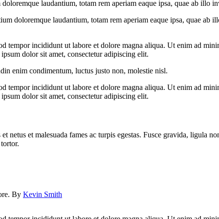
 doloremque laudantium, totam rem aperiam eaque ipsa, quae ab illo inven
tium doloremque laudantium, totam rem aperiam eaque ipsa, quae ab illo i
od tempor incididunt ut labore et dolore magna aliqua. Ut enim ad minim
psum dolor sit amet, consectetur adipiscing elit.
udin enim condimentum, luctus justo non, molestie nisl.
od tempor incididunt ut labore et dolore magna aliqua. Ut enim ad minim
psum dolor sit amet, consectetur adipiscing elit.
 et netus et malesuada fames ac turpis egestas. Fusce gravida, ligula non 
tortor.
lore. By
Kevin Smith
od tempor incididunt ut labore et dolore magna aliqua. Ut enim ad minim